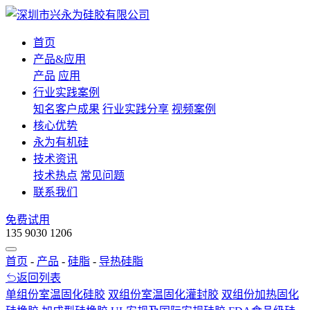
首页
产品&应用
产品
应用
行业实践案例
知名客户成果
行业实践分享
视频案例
核心优势
永为有机硅
技术资讯
技术热点
常见问题
联系我们
免费试用
135 9030 1206
首页
-
产品
-
硅脂
-
导热硅脂
返回列表
单组份室温固化硅胶
双组份室温固化灌封胶
双组份加热固化