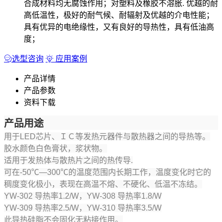
合成材料均无腐蚀作用；对塑料及橡胶不溶胀. 优越的耐
高低温性，极好的耐气候、耐辐射及优越的介电性能；
具有优异的电绝缘性，又有良好的导热性，具有低油高
度；
选型咨询
应用案例
产品详情
产品参数
资料下载
产品用途
用于
LED
芯片、ＩＣ等发热元器件与散热器之间的导热等。
胶水颜色白色膏状，浆状物。
适用于发热体与散热片之间的热传导
.
可在
-50℃—300℃
的温度范围内长期工作，温度变化时它的
稠度变化极小，表现在高温不熔、不硬化、低温不冻结。
YW-302
导热率
1.2/W
，
YW-308
导热率
1.8/W
YW-309
导热率
2.5/W
，
YW-310
导热率
3.5/W
此导热硅脂不会固化无粘接作用。