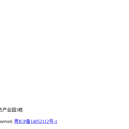
杰产业园3栋
erved.
粤ICP备14052112号-1