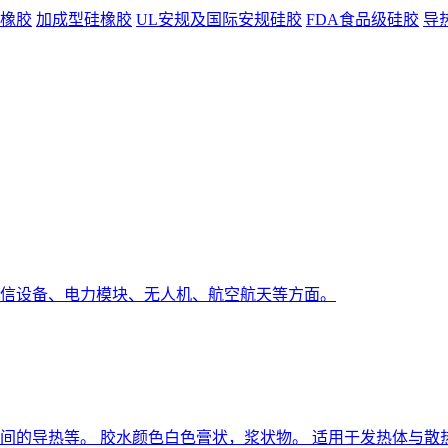
橡胶
加成型硅橡胶
UL安规及国际安规硅胶
FDA食品级硅胶
导
信设备、电力模块、无人机、航空航天等方面。
之间的导热等。 胶水颜色白色膏状，浆状物。 适用于发热体与散