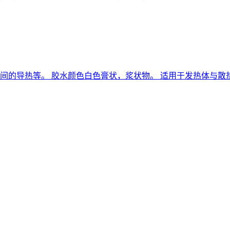
间的导热等。 胶水颜色白色膏状，浆状物。 适用于发热体与散