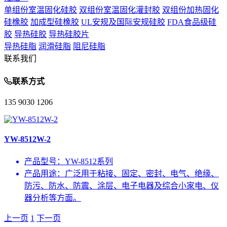
单组份室温固化硅胶
双组份室温固化灌封胶
双组份加热固化
硅橡胶
加成型硅橡胶
UL安规及国际安规硅胶
FDA食品级硅
胶
导热硅胶
导热硅胶片
导热硅脂
润滑硅脂
阻尼硅脂
联系我们
联系方式
135 9030 1206
YW-8512W-2
产品型号：
YW-8512系列
产品用途：
广泛用于粘接、固定、密封、电气、绝缘、
防污、防水、防震、涂层、电子电器及综合小家电、仪
器分析等方面。
上一页
1
下一页