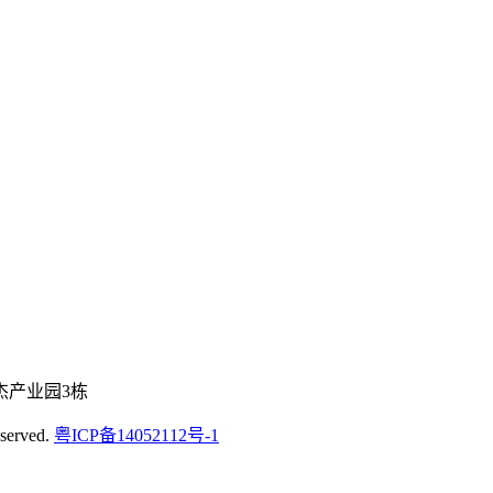
杰产业园3栋
erved.
粤ICP备14052112号-1