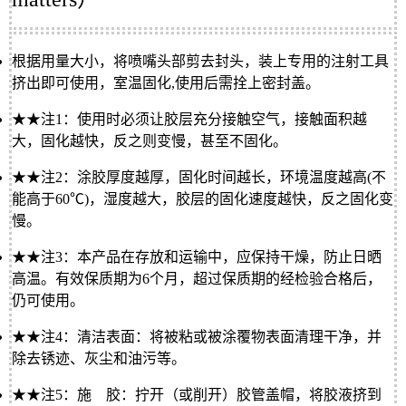
根据用量大小，将喷嘴头部剪去封头，装上专用的注射工具
挤出即可使用，室温固化,使用后需拴上密封盖。
★★注1：
使用时必须让胶层充分接触空气，接触面积越
大，固化越快，反之则变慢，甚至不固化。
★★注2：
涂胶厚度越厚，固化时间越长，环境温度越高(不
能高于60℃)，湿度越大，胶层的固化速度越快，反之固化变
慢。
★★注3：
本产品在存放和运输中，应保持干燥，防止日晒
高温。有效保质期为6个月，超过保质期的经检验合格后，
仍可使用。
★★注4：
清洁表面：将被粘或被涂覆物表面清理干净，并
除去锈迹、灰尘和油污等。
★★注5：
施 胶：拧开（或削开）胶管盖帽，将胶液挤到