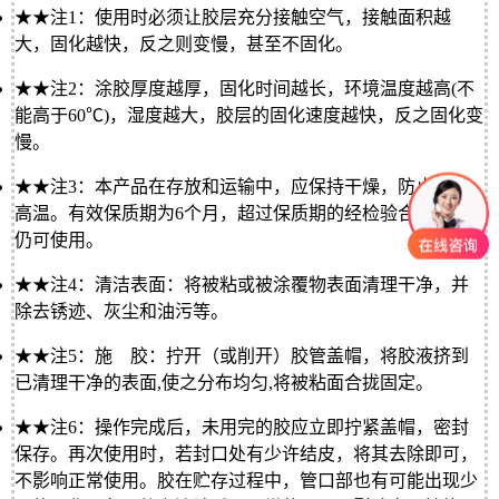
★★注1：
使用时必须让胶层充分接触空气，接触面积越
大，固化越快，反之则变慢，甚至不固化。
★★注2：
涂胶厚度越厚，固化时间越长，环境温度越高(不
能高于60℃)，湿度越大，胶层的固化速度越快，反之固化变
慢。
★★注3：
本产品在存放和运输中，应保持干燥，防止日晒
高温。有效保质期为6个月，超过保质期的经检验合格后，
仍可使用。
★★注4：
清洁表面：将被粘或被涂覆物表面清理干净，并
除去锈迹、灰尘和油污等。
★★注5：
施 胶：拧开（或削开）胶管盖帽，将胶液挤到
已清理干净的表面,使之分布均匀,将被粘面合拢固定。
★★注6：操作完成后，未用完的胶应立即拧紧盖帽，密封
保存。再次使用时，若封口处有少许结皮，将其去除即可，
不影响正常使用。胶在贮存过程中，管口部也有可能出现少