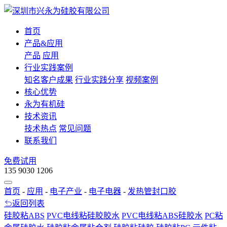
首页
产品&应用
产品
应用
行业实践案例
知名客户成果
行业实践分享
视频案例
核心优势
永为有机硅
技术资讯
技术热点
常见问题
联系我们
免费试用
135 9030 1206
首页
-
应用
-
电子产业
-
电子电器
-
发热管封口胶
返回列表
硅胶粘ABS
PVC电线粘硅胶胶水
PVC电线粘ABS硅胶水
PC粘